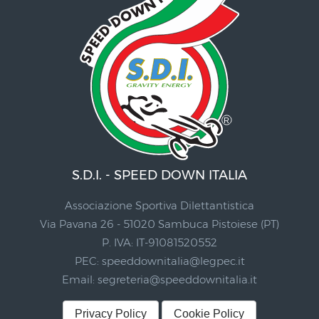
S.D.I. - SPEED DOWN ITALIA
Associazione Sportiva Dilettantistica
Via Pavana 26 - 51020 Sambuca Pistoiese (PT)
P. IVA: IT-91081520552
PEC:
speeddownitalia@legpec.it
Email:
segreteria@speeddownitalia.it
Privacy Policy
Cookie Policy