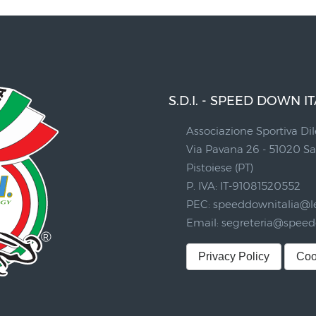
S.D.I. - SPEED DOWN IT
Associazione Sportiva Dil
Via Pavana 26 - 51020 
Pistoiese (PT)
P. IVA: IT-91081520552
PEC:
speeddownitalia@le
Email:
segreteria@speedd
Privacy Policy
Coo