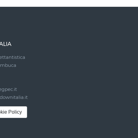
ALIA
ettantistica
Sambuca
gpec.it
ownitalia.it
kie Policy