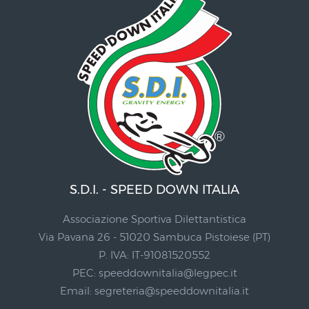
S.D.I. - SPEED DOWN ITALIA
Associazione Sportiva Dilettantistica
Via Pavana 26 - 51020 Sambuca Pistoiese (PT)
P. IVA: IT-91081520552
PEC:
speeddownitalia@legpec.it
Email:
segreteria@speeddownitalia.it