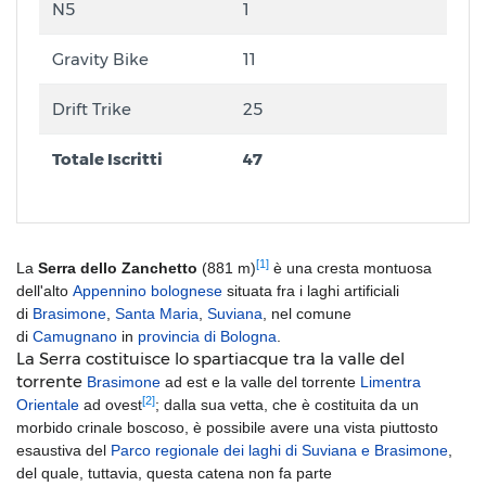
N5
1
Gravity Bike
11
Drift Trike
25
Totale Iscritti
47
[1]
La
Serra dello Zanchetto
(881 m)
è una cresta montuosa
dell'alto
Appennino bolognese
situata fra i laghi artificiali
di
Brasimone
,
Santa Maria
,
Suviana
, nel comune
di
Camugnano
in
provincia di Bologna
.
La Serra costituisce lo spartiacque tra la valle del
torrente
Brasimone
ad est e la valle del torrente
Limentra
[2]
Orientale
ad ovest
; dalla sua vetta, che è costituita da un
morbido crinale boscoso, è possibile avere una vista piuttosto
esaustiva del
Parco regionale dei laghi di Suviana e Brasimone
,
del quale, tuttavia, questa catena non fa parte