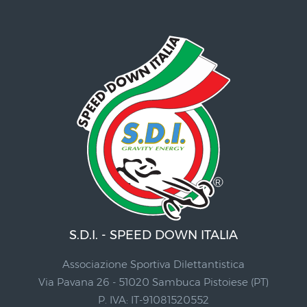
S.D.I. - SPEED DOWN ITALIA
Associazione Sportiva Dilettantistica
Via Pavana 26 - 51020 Sambuca Pistoiese (PT)
P. IVA: IT-91081520552