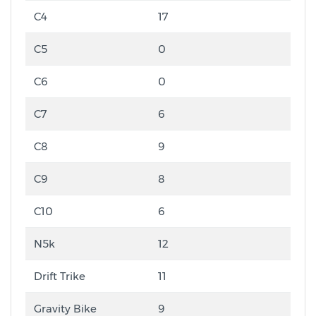
C4
17
C5
0
C6
0
C7
6
C8
9
C9
8
C10
6
N5k
12
Drift Trike
11
Gravity Bike
9