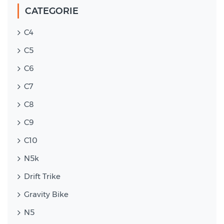
CATEGORIE
C4
C5
C6
C7
C8
C9
C10
N5k
Drift Trike
Gravity Bike
N5