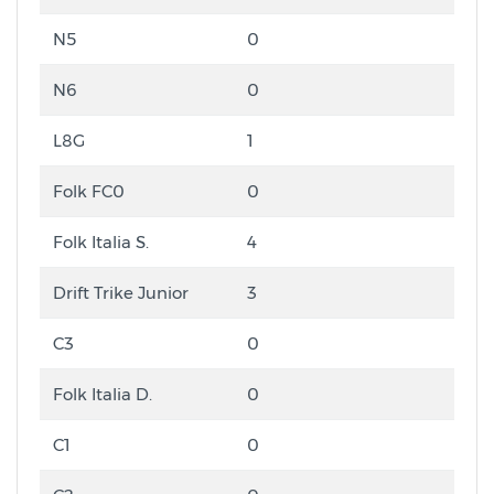
N5
0
N6
0
L8G
1
Folk FC0
0
Folk Italia S.
4
Drift Trike Junior
3
C3
0
Folk Italia D.
0
C1
0