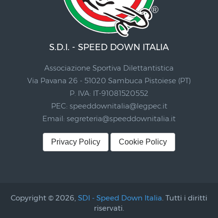
S.D.I. - SPEED DOWN ITALIA
Associazione Sportiva Dilettantistica
Via Pavana 26 - 51020 Sambuca Pistoiese (PT)
P. IVA: IT-91081520552
PEC:
speeddownitalia@legpec.it
Email:
segreteria@speeddownitalia.it
Privacy Policy
Cookie Policy
Copyright © 2026,
SDI - Speed Down Italia
. Tutti i diritti
riservati.