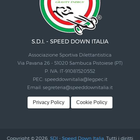
S.D.I. - SPEED DOWN ITALIA
Associazione Sportiva Dilettantistica
Via Pavana 26 - 51020 Sambuca Pistoiese (PT)
P. IVA: IT-91081520552
PEC:
speeddownitalia@legpec.it
Email:
segreteria@speeddownitalia.it
Privacy Policy
Cookie Policy
Copyright © 2026,
SDI - Speed Down Italia
. Tutti i diritti