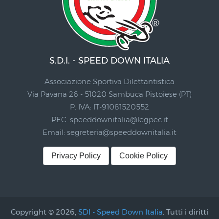
S.D.I. - SPEED DOWN ITALIA
Associazione Sportiva Dilettantistica
Via Pavana 26 - 51020 Sambuca Pistoiese (PT)
P. IVA: IT-91081520552
PEC:
speeddownitalia@legpec.it
Email:
segreteria@speeddownitalia.it
Privacy Policy
Cookie Policy
Copyright © 2026,
SDI - Speed Down Italia
. Tutti i diritti