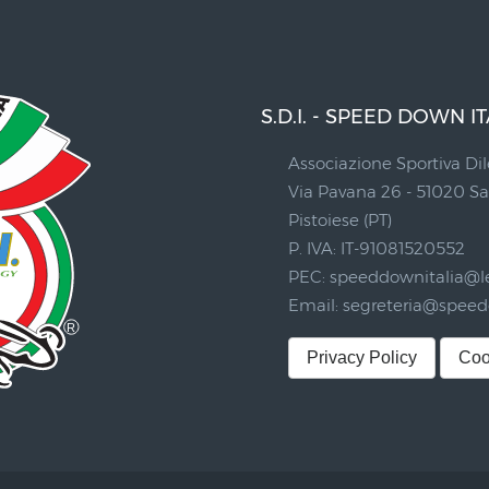
S.D.I. - SPEED DOWN IT
Associazione Sportiva Dil
Via Pavana 26 - 51020 
Pistoiese (PT)
P. IVA: IT-91081520552
PEC:
speeddownitalia@le
Email:
segreteria@speedd
Privacy Policy
Coo