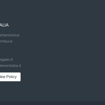
ALIA
ettantistica
Sambuca
gpec.it
ownitalia.it
kie Policy